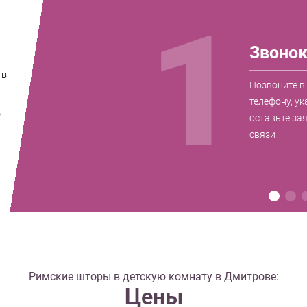
1
Звоно
 в
Позвоните в
телефону, ук
о
оставьте за
связи
Римские шторы в детскую комнату в Дмитрове:
Цены